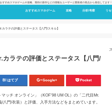
おすすめスマホゲームや攻略、期待の新作などの情報をユーザーと開発者の視点から発信してます
おすすめスマホゲーム
攻略
分析/考察
リセ
代目Mr.カラテの評価とステータス【八門/スキル】
目Mr.カラテの評価とステータス【八門/
はてブ
Google+
Pocket
ッチ オンライン」（KOF’98 UM OL）の「二代目Mr.
奥義/八門/衣装）と評価、入手方法などをまとめています。