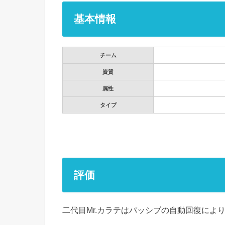
基本情報
チーム
資質
属性
タイプ
評価
二代目Mr.カラテはパッシブの自動回復によ