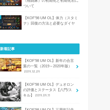
（格闘家）の初期化と初期化石に
ついて
【KOF’98 UM OL】体力（スタミ
ナ）回復の方法と必要なダイヤ
新着記事
【KOF’98 UM OL】新年の合言
葉の一覧（2019～2020年版）
2019.12.29
【KOF’98 UM OL】デュオロン
の評価とステータス【八門/ス
キル】
2019.09.11
【KOF’98 UM OL】三周年記念