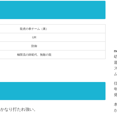
龍虎の拳チーム（裏）
UR
防御
n
極限流の師範代、無敵の龍
りかなり打たれ強い。