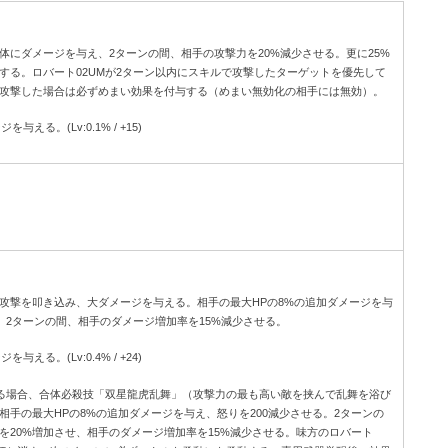
体にダメージを与え、2ターンの間、相手の攻撃力を20%減少させる。更に25%
する。ロバート02UMが2ターン以内にスキルで攻撃したターゲットを優先して
攻撃した場合は必ずめまい効果を付与する（めまい無効化の相手には無効）。
与える。(Lv:0.1% / +15)
攻撃を叩き込み、大ダメージを与える。相手の最大HPの8%の追加ダメージを与
。2ターンの間、相手のダメージ増加率を15%減少させる。
与える。(Lv:0.4% / +24)
いる場合、合体必殺技「双星龍虎乱舞」（攻撃力の最も高い敵を挟んで乱舞を浴び
相手の最大HPの8%の追加ダメージを与え、怒りを200減少させる。2ターンの
を20%増加させ、相手のダメージ増加率を15%減少させる。味方のロバート