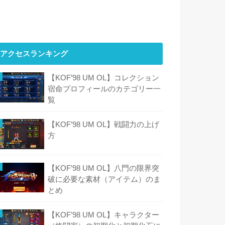
アクセスランキング
【KOF’98 UM OL】コレクション
宿命プロフィールのカテゴリー一
覧
【KOF’98 UM OL】戦闘力の上げ
方
【KOF’98 UM OL】八門の限界突
破に必要な素材（アイテム）のま
とめ
【KOF’98 UM OL】キャラクター