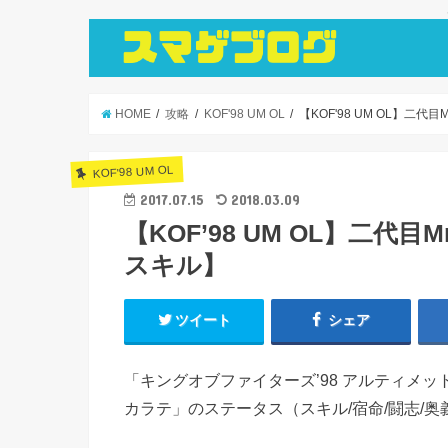
HOME
攻略
KOF'98 UM OL
【KOF'98 UM OL】二
KOF'98 UM OL
2017.07.15
2018.03.09
【KOF’98 UM OL】二代
スキル】
ツイート
シェア
「キングオブファイターズ’98 アルティメットマ
カラテ」のステータス（スキル/宿命/闘志/