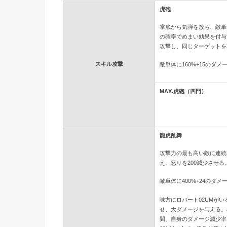
虎砲
掌底から気弾を放ち、敵単
の確率でめまい効果を付与
攻撃し、同じターゲットを
スキル攻撃
敵単体に160%+15のダメージを
MAX.虎砲（四門）
龍虎乱舞
攻撃力の最も高い敵に連続
え、怒りを200減少させる
敵単体に400%+24のダメージを
味方にロバート02UMが
せ、大ダメージを与える。
間、自身のダメージ減少率