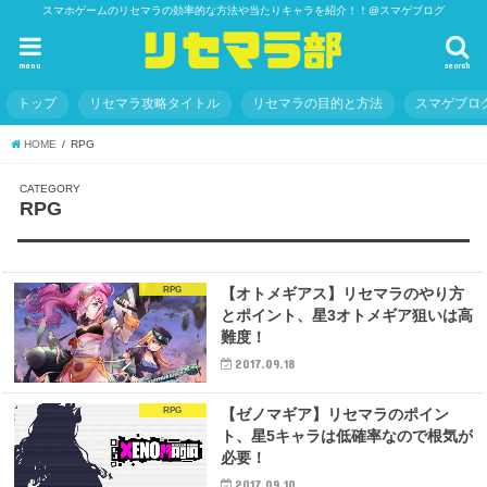
スマホゲームのリセマラの効率的な方法や当たりキャラを紹介！！@スマゲブログ
menu
search
トップ
リセマラ攻略タイトル
リセマラの目的と方法
スマゲブロ
HOME
RPG
RPG
RPG
【オトメギアス】リセマラのやり方
とポイント、星3オトメギア狙いは高
難度！
2017.09.18
RPG
【ゼノマギア】リセマラのポイン
ト、星5キャラは低確率なので根気が
必要！
2017.09.10