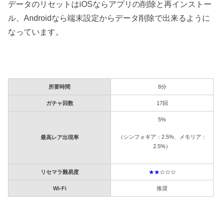
データのリセットはiOSならアプリの削除と再インストー
ル、Androidなら端末設定からデータ削除で出来るように
なっています。
所要時間
8分
ガチャ回数
17回
5%
（シンフォギア：2.5%、メモリア：
最高レア出現率
2.5%）
リセマラ難易度
★★
☆☆☆
Wi-Fi
推奨