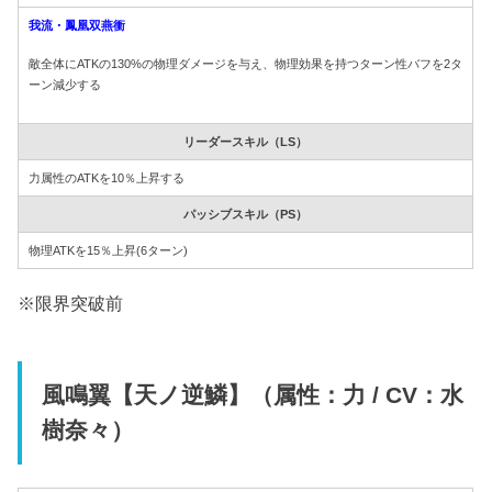
我流・鳳凰双燕衝
敵全体にATKの130%の物理ダメージを与え、物理効果を持つターン性バフを2タ
ーン減少する
リーダースキル（LS）
力属性のATKを10％上昇する
パッシブスキル（PS）
物理ATKを15％上昇(6ターン)
※限界突破前
風鳴翼【天ノ逆鱗】（属性：力 / CV：水
樹奈々）