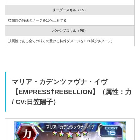
リーダースキル（LS）
技属性の特殊ダメージを15％上昇する
パッシブスキル（PS）
技属性である全ての味方の受ける特殊ダメージを10％減少(6ターン)
マリア・カデンツァヴナ・イヴ
【EMPRESS†REBELLION】（属性：力
/ CV:日笠陽子）