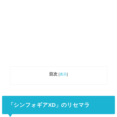
目次
[
表示
]
「シンフォギアXD」のリセマラ