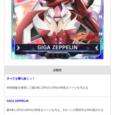
必殺技
すべてを撃ち抜くッ！
特殊無敵を無視して敵1体にATKの170%の特殊ダメージを与える
GIGA ZEPPELIN
敵4体にATKの150%の特殊ダメージを与え、5ターンの間ATKを40%減少する