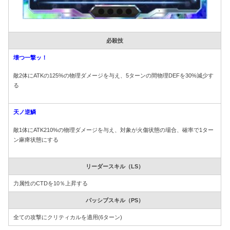
必殺技
壊つ一撃ッ！
敵2体にATKの125%の物理ダメージを与え、5ターンの間物理DEFを30%減少す
る
天ノ逆鱗
敵1体にATK210%の物理ダメージを与え、対象が火傷状態の場合、確率で1ター
ン麻痺状態にする
リーダースキル（LS）
力属性のCTDを10％上昇する
パッシブスキル（PS）
全ての攻撃にクリティカルを適用(6ターン)