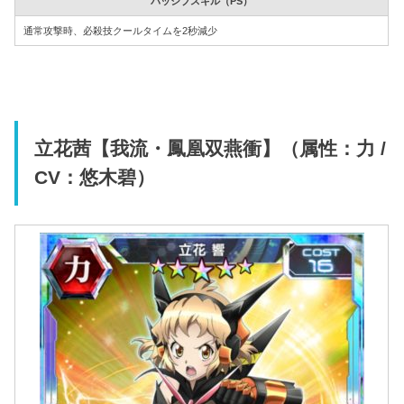
パッシブスキル（PS）
通常攻撃時、必殺技クールタイムを2秒減少
立花茜【我流・鳳凰双燕衝】（属性：力 /
CV：悠木碧）