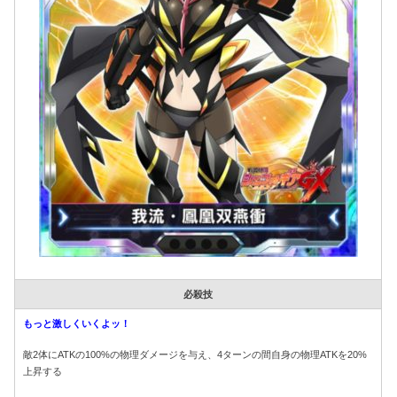
必殺技
もっと激しくいくよッ！
敵2体にATKの100%の物理ダメージを与え、4ターンの間自身の物理ATKを20%
上昇する