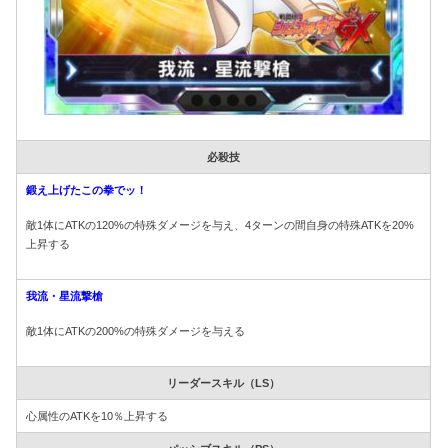
必殺技
鍛え上げたこの拳でッ！
敵1体にATKの120%の特殊ダメージを与え、4ターンの間自身の特殊ATKを20%
上昇する
我流・星流撃槍
敵1体にATKの200%の特殊ダメージを与える
リーダースキル（LS）
心属性のATKを10％上昇する