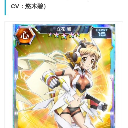
CV：悠木碧）