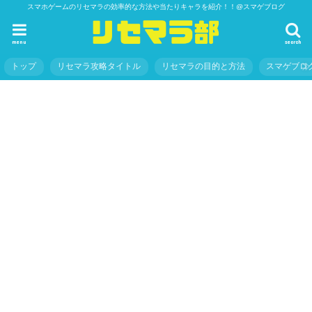
スマホゲームのリセマラの効率的な方法や当たりキャラを紹介！！@スマゲブログ
menu
search
トップ
リセマラ攻略タイトル
リセマラの目的と方法
スマゲブロ