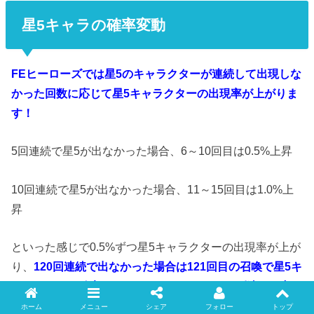
星5キャラの確率変動
FEヒーローズでは星5のキャラクターが連続して出現しな
かった回数に応じて星5キャラクターの出現率が上がりま
す！
5回連続で星5が出なかった場合、6～10回目は0.5%上昇
10回連続で星5が出なかった場合、11～15回目は1.0%上
昇
といった感じで0.5%ずつ星5キャラクターの出現率が上が
り、
120回連続で出なかった場合は121回目の召喚で星5キ
ャラクターが確定します。（もはやそこまで到達する方
がレアですが・・・）
ホーム
メニュー
シェア
フォロー
トップ
Twitter