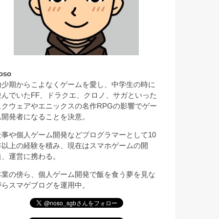
oso
幼少期からこよなくゲームを愛し、中学生の時に
遊んでいたFF、ドラクエ、クロノ、サガといった
スクウェアやエニックスの名作RPGの影響でゲー
ム開発者になることを決意。
仕事や個人ゲーム開発などプログラマーとして10
年以上の経験を積み、現在はスマホゲームの開
発、運営に携わる。
本業の傍ら、個人ゲーム開発で飯を食う夢を見な
がらスマゲブログを運用中。