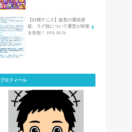
【白猫テニス】故意の通信遅
延、ラグ技について運営が対策
を告知！
2016.08.26
プロフィール