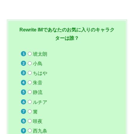
Rewrite IMであなたのお気に入りのキャラク
ターは誰？
琥太朗
小鳥
ちはや
朱音
静流
ルチア
篝
咲夜
西九条