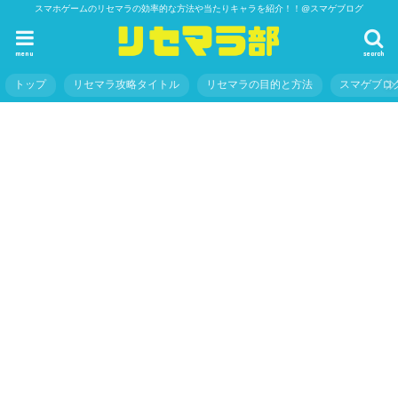
スマホゲームのリセマラの効率的な方法や当たりキャラを紹介！！@スマゲブログ
menu
search
トップ
リセマラ攻略タイトル
リセマラの目的と方法
スマゲブロ