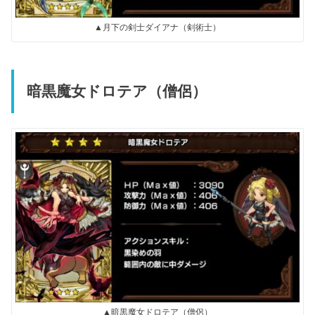
▲月下の剣士ダイアナ（剣術士）
暗黒魔女ドロテア（僧侶）
▲暗黒魔女ドロテア（僧侶）