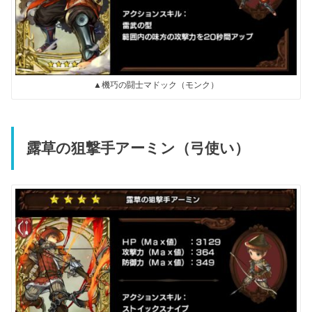
▲機巧の闘士マドック（モンク）
露草の狙撃手アーミン（弓使い）