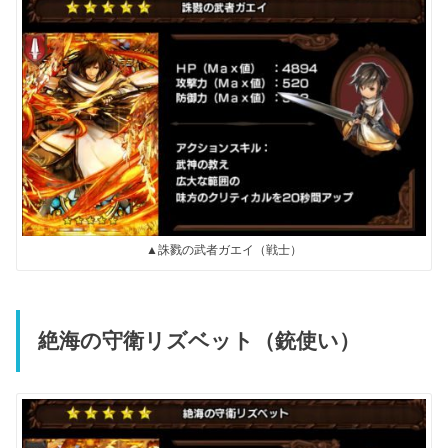
▲誅戮の武者ガエイ（戦士）
絶海の守衛リズベット（銃使い）