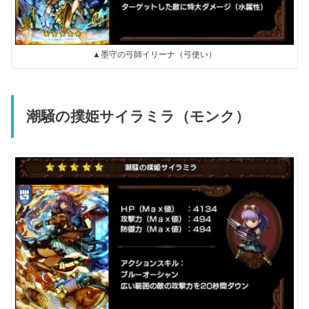
▲墨守の弓師イリーナ（弓使い）
潮騒の撲姫サイラミラ（モンク）