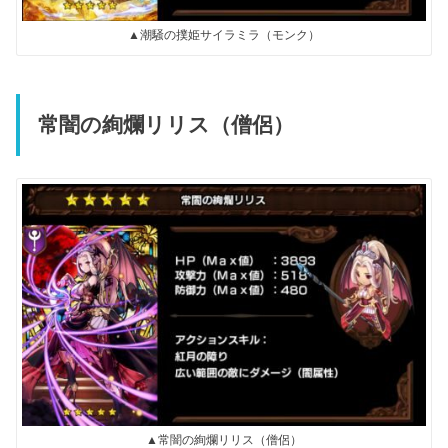
▲潮騒の撲姫サイラミラ（モンク）
常闇の絢爛リリス（僧侶）
▲常闇の絢爛リリス（僧侶）