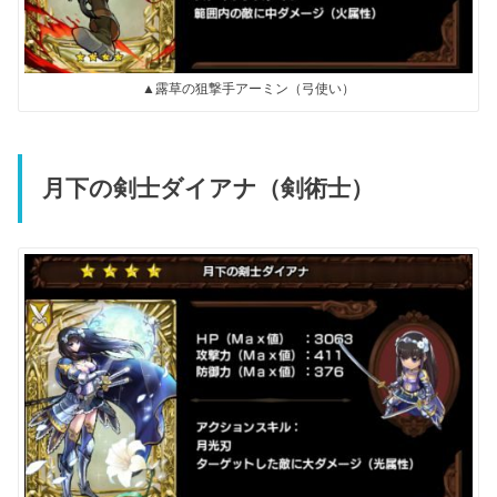
▲露草の狙撃手アーミン（弓使い）
月下の剣士ダイアナ（剣術士）