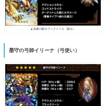
▲深慮の騎士ヴィクトリカ（騎士）
墨守の弓師イリーナ（弓使い）