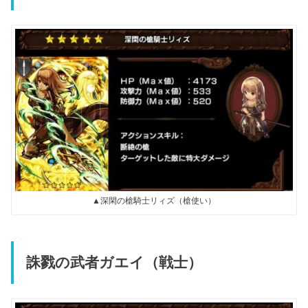
▲深閑の槍騎士リィズ（槍使い）
誅戮の武者ガエイ（戦士）