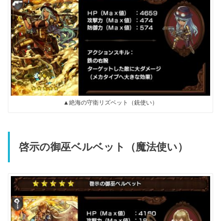
▲絶海の守衛リズベット（銃使い）
啓示の御巫ベルベット（魔法使い）