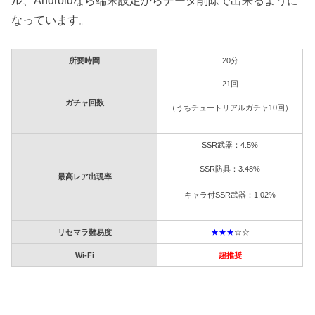
ル、Androidなら端末設定からデータ削除で出来るように
なっています。
所要時間
20分
21回
ガチャ回数
（うちチュートリアルガチャ10回）
SSR武器：4.5%
SSR防具：3.48%
最高レア出現率
キャラ付SSR武器：1.02%
リセマラ難易度
★★★
☆☆
Wi-Fi
超推奨