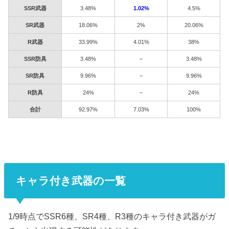
SSR武器
3.48%
1.02%
4.5%
SR武器
18.06%
2%
20.06%
R武器
33.99%
4.01%
38%
SSR防具
3.48%
–
3.48%
SR防具
9.96%
–
9.96%
R防具
24%
–
24%
合計
92.97%
7.03%
100%
キャラ付き武器の一覧
1/9時点でSSR6種、SR4種、R3種のキャラ付き武器がガ