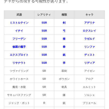
チャから出現する可能性があります。
武器
レアリティ
種類
キャラ
ミストルテイン
SSR
剣
アデリナ
イチイ
SSR
弓
ロクスレイ
フリーデン
SSR
槍
ラゼルド
修羅の籠手
SSR
拳
リンファ
エクスプロイト
SSR
銃
ディスト
リサナウト
SSR
斧
リディア
ツヴァイリング
SR
双剣
アイゼン
ホワイトホース
SR
ボウガン
アロア
魔境・水龍
SR
術具
エルミット
サキュバスファング
SR
鎌
ソルシェ
ジャック・ポット
R
銃
プリエール