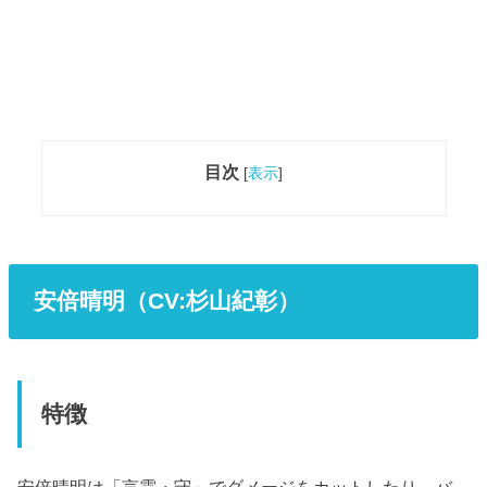
目次
[
表示
]
安倍晴明（CV:杉山紀彰）
特徴
安倍晴明は「言霊・守」でダメージをカットしたり、バ