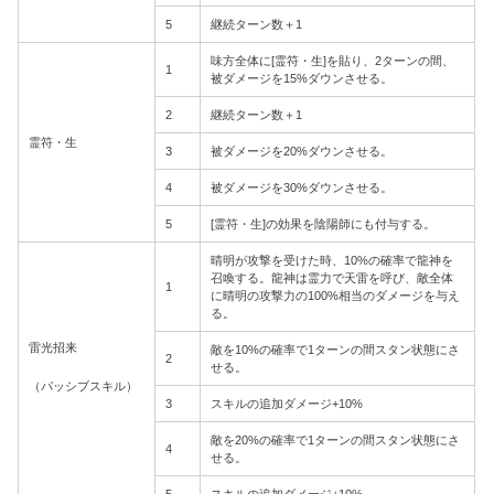
5
継続ターン数＋1
味方全体に[霊符・生]を貼り、2ターンの間、
1
被ダメージを15%ダウンさせる。
2
継続ターン数＋1
霊符・生
3
被ダメージを20%ダウンさせる。
4
被ダメージを30%ダウンさせる。
5
[霊符・生]の効果を陰陽師にも付与する。
晴明が攻撃を受けた時、10%の確率で龍神を
召喚する。龍神は霊力で天雷を呼び、敵全体
1
に晴明の攻撃力の100%相当のダメージを与え
る。
雷光招来
敵を10%の確率で1ターンの間スタン状態にさ
2
せる。
（パッシブスキル）
3
スキルの追加ダメージ+10%
敵を20%の確率で1ターンの間スタン状態にさ
4
せる。