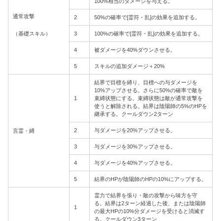
100%相当のダメージを与える。
通常攻撃
2
50%の確率で[霊符・乱]の効果を追加する。
（基礎スキル）
3
100%の確率で[霊符・乱]の効果を追加する。
4
被ダメージを40%ダウンさせる。
5
スキルの追加ダメージ＋20%
結界で目標を縛り、目標への与ダメージを
10%アップさせる。さらに50%の確率で敵を
1
束縛状態にする。束縛状態は敵が通常攻撃を
使うと解除される。結界は陰陽師の5%のHPを
継承する。クールダウン2ターン
2
与ダメージを20%アップさせる。
言霊・縛
3
与ダメージを30%アップさせる。
4
与ダメージを40%アップさせる。
5
結界のHPが陰陽師のHPの10%にアップする。
霊力で結界を張り・敵の攻撃から味方を守
る。結界は2ターン経過した後、または陰陽師
1
の最大HPの10%分ダメージを受けると消滅す
る。クールダウン3ターン