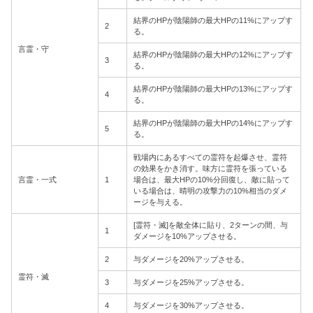
結界のHPが陰陽師の最大HPの11%にアップす
2
る。
言霊・守
結界のHPが陰陽師の最大HPの12%にアップす
3
る。
結界のHPが陰陽師の最大HPの13%にアップす
4
る。
結界のHPが陰陽師の最大HPの14%にアップす
5
る。
戦場内にあるすべての霊符を起爆させ、霊符
の効果をかき消す。味方に霊符を張っている
言霊・一式
1
場合は、最大HPの10%分回復し、敵に貼って
いる場合は、晴明の攻撃力の10%相当のダメ
ージを与える。
[霊符・滅]を敵全体に貼り、2ターンの間、与
1
ダメージを10%アップさせる。
2
与ダメージを20%アップさせる。
霊符・滅
3
与ダメージを25%アップさせる。
4
与ダメージを30%アップさせる。