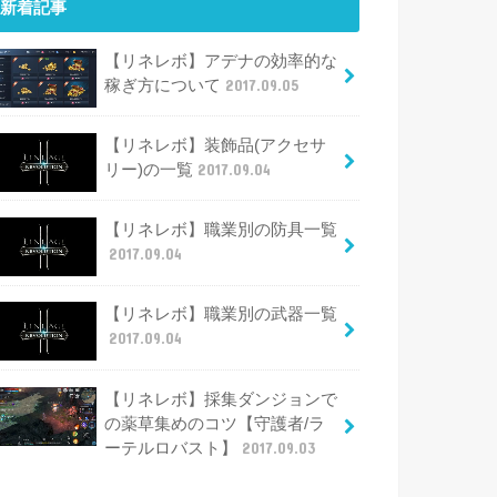
新着記事
【リネレボ】アデナの効率的な
稼ぎ方について
2017.09.05
【リネレボ】装飾品(アクセサ
リー)の一覧
2017.09.04
【リネレボ】職業別の防具一覧
2017.09.04
【リネレボ】職業別の武器一覧
2017.09.04
【リネレボ】採集ダンジョンで
の薬草集めのコツ【守護者/ラ
ーテルロバスト】
2017.09.03