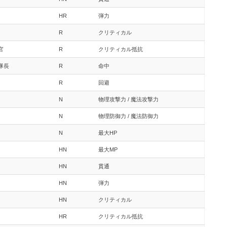
HR
弾力
R
クリティカル
官
R
クリティカル抵抗
隊長
R
命中
R
回避
N
物理攻撃力 / 魔法攻撃力
N
物理防御力 / 魔法防御力
N
最大HP
HN
最大MP
HN
貫通
HN
弾力
HN
クリティカル
HR
クリティカル抵抗