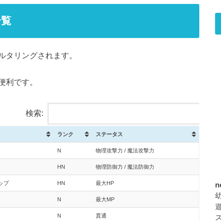
一覧
ルタリングされます。
便利です。
検索:
ランク
ステータス
N
物理攻撃力 / 魔法攻撃力
HN
物理防御力 / 魔法防御力
ップ
HN
最大HP
n
N
最大MP
N
貫通