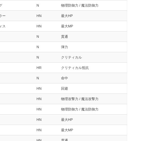
グ
N
物理防御力 / 魔法防御力
ラー
HN
最大HP
ィス
HN
最大MP
N
貫通
N
弾力
N
クリティカル
HR
クリティカル抵抗
N
命中
HN
回避
HN
物理攻撃力 / 魔法攻撃力
HN
物理防御力 / 魔法防御力
HN
最大HP
HN
最大MP
HN
貫通