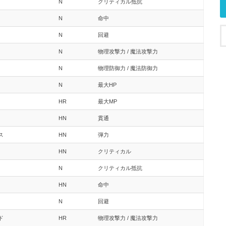
N
クリティカル抵抗
N
命中
N
回避
N
物理攻撃力 / 魔法攻撃力
N
物理防御力 / 魔法防御力
N
最大HP
HR
最大MP
HN
貫通
ス
HN
弾力
HN
クリティカル
N
クリティカル抵抗
HN
命中
N
回避
ド
HR
物理攻撃力 / 魔法攻撃力