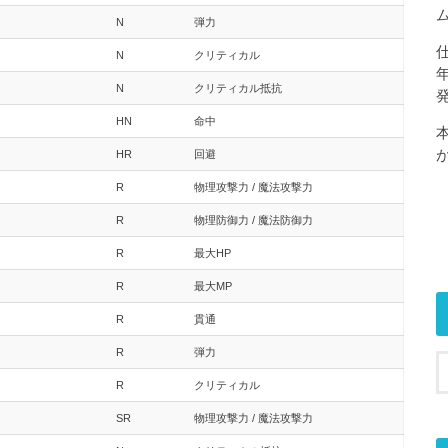
N
弾力
N
クリティカル
N
クリティカル抵抗
HN
命中
HR
回避
R
物理攻撃力 / 魔法攻撃力
R
物理防御力 / 魔法防御力
R
最大HP
R
最大MP
R
貫通
R
弾力
R
クリティカル
SR
物理攻撃力 / 魔法攻撃力