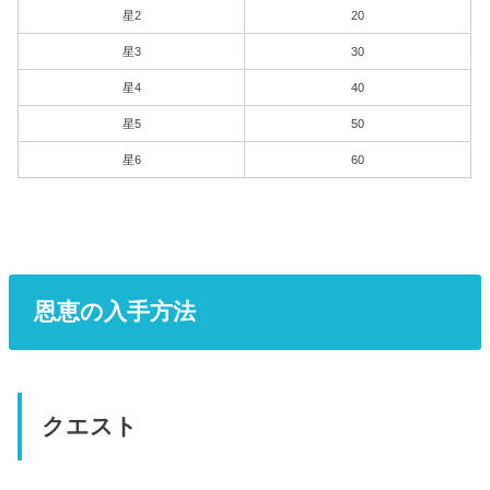
星2
20
星3
30
星4
40
星5
50
星6
60
恩恵の入手方法
クエスト