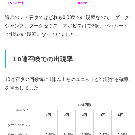
バハムート
0.12%
通常のレア召喚ではどれも0.03%の出現率なので、ダーク
ジャンヌ、ダークゼウス、アポピスはで2倍、バハムート
で4倍の出現率になっていました。
１0連召喚での出現率
10連召喚の回数毎に1体以上そのユニットが出現する確率
を算出しました。
10連回数
ユニット
1回
2回
3回
4回
5回
ダークジャンヌ
ダークゼウス
0.60%
1.19%
1.78%
2.37%
2.96%