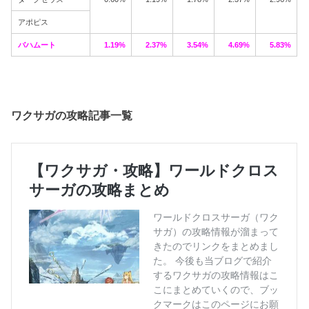
アポピス
バハムート
1.19%
2.37%
3.54%
4.69%
5.83%
ワクサガの攻略記事一覧