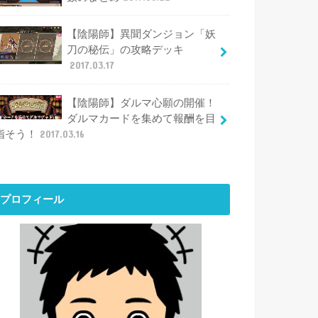
【陰陽師】異聞ダンジョン「妖
刀の秘伝」の攻略デッキ
2017.03.17
【陰陽師】ダルマ心願の開催！
ダルマカードを集めて報酬を目
指そう！
2017.03.16
プロフィール