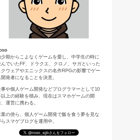
oso
幼少期からこよなくゲームを愛し、中学生の時に
遊んでいたFF、ドラクエ、クロノ、サガといった
スクウェアやエニックスの名作RPGの影響でゲー
ム開発者になることを決意。
仕事や個人ゲーム開発などプログラマーとして10
年以上の経験を積み、現在はスマホゲームの開
発、運営に携わる。
本業の傍ら、個人ゲーム開発で飯を食う夢を見な
がらスマゲブログを運用中。