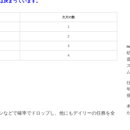
は決まっています。
欠片の数
1
2
n
3
4
ンなどで確率でドロップし、他にもデイリーの任務を全