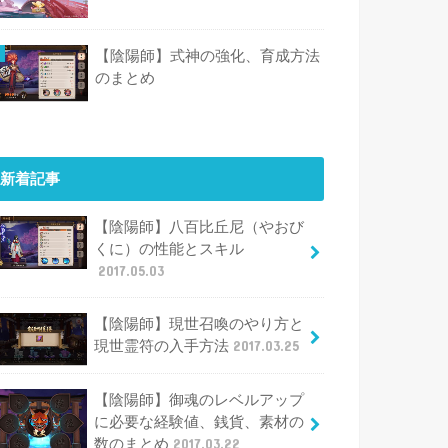
【陰陽師】式神の強化、育成方法
のまとめ
新着記事
【陰陽師】八百比丘尼（やおび
くに）の性能とスキル
2017.05.03
【陰陽師】現世召喚のやり方と
現世霊符の入手方法
2017.03.25
【陰陽師】御魂のレベルアップ
に必要な経験値、銭貨、素材の
数のまとめ
2017.03.22