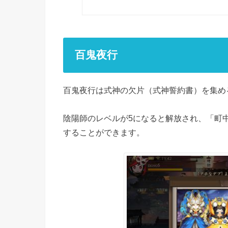
百鬼夜行
百鬼夜行は式神の欠片（式神誓約書）を集め
陰陽師のレベルが5になると解放され、「町
することができます。