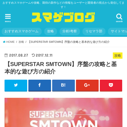
おすすめスマホゲームや攻略、期待の新作などの情報をユーザーと開発者の視点から発信してま
す！
menu
search
おすすめスマホゲーム
攻略
分析/考察
リセマラ部
サイトマ
HOME
攻略
【SUPERSTAR SMTOWN】序盤の攻略と基本的な遊び方の紹介
2017.08.27
2017.12.11
攻略
【SUPERSTAR SMTOWN】序盤の攻略と基
本的な遊び方の紹介