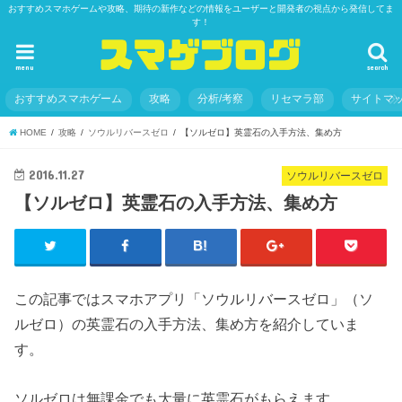
おすすめスマホゲームや攻略、期待の新作などの情報をユーザーと開発者の視点から発信してま
す！
menu
search
おすすめスマホゲーム
攻略
分析/考察
リセマラ部
サイトマ
HOME
攻略
ソウルリバースゼロ
【ソルゼロ】英霊石の入手方法、集め方
2016.11.27
ソウルリバースゼロ
【ソルゼロ】英霊石の入手方法、集め方
この記事ではスマホアプリ「ソウルリバースゼロ」（ソ
ルゼロ）の英霊石の入手方法、集め方を紹介していま
す。
ソルゼロは無課金でも大量に英霊石がもらえます。