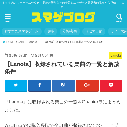
おすすめスマホゲームや攻略、期待の新作などの情報をユーザーと開発者の視点から発信してま
す！
menu
search
おすすめスマホゲーム
攻略
分析/考察
リセマラ部
サイトマ
HOME
攻略
Lanota
【Lanota】収録されている楽曲の一覧と解放条件
2016.07.21
2017.04.10
Lanota
【Lanota】収録されている楽曲の一覧と解放
条件
「Lanota」に収録される楽曲の一覧をChapter毎にまとめ
ました。
7/21時点では購入段階で全11曲が収録されており、アプ