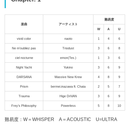
難易度
楽曲
アーティスト
W
A
U
vivid color
naoto
1
4
6
Ne m’oubliez pas
Triodust
3
6
8
ciel nocturne
emon(Tes.)
1
3
6
Night Yacht
Yukino
3
6
9
DARSANA
Massive New Krew
4
8
9
Prism
bermei.inazawa ft. Chata
2
5
7
Trauma
Hige DriVAN
3
6
9
Frey’s Philosophy
Powerless
5
8
10
難易度：W＝WHISPER A＝ACOUSTIC U=ULTRA