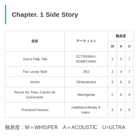
Chapter. 1 Side Story
難易度
楽曲
アーティスト
W
A
U
DJ’TEKINA //
Just a Faily Tale
1
5
7
SOMETHING
The Lonely Wolf
3R2
2
4
7
Vortex
SIHanatsuka
3
6
8
Ryusa No Toba -Casino de
Machigerita
2
6
9
Quicksand-
void(Mournfinale) ft.
Promised Heaven
3
5
8
kalon.
難易度：W＝WHISPER A＝ACOUSTIC U=ULTRA