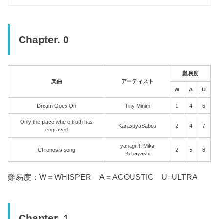
Chapter. 0
難易度
楽曲
アーティスト
W
A
U
Dream Goes On
Tiny Minim
1
4
6
Only the place where truth has
KarasuyaSabou
2
4
7
engraved
yanagi ft. Mika
Chronosis song
2
5
8
Kobayashi
難易度：W＝WHISPER A＝ACOUSTIC U=ULTRA
Chapter. 1