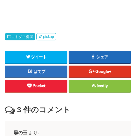
コトダマ勇者
pickup
ツイート
シェア
はてブ
Google+
Pocket
feedly
3
件のコメント
黒の玉
より: