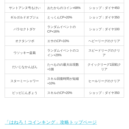
サントアンヌ号もけい
おたからのコイン+68%
ショップ：ダイヤ450
ギルガルドオブジェ
とっくんCP+20%
ショップ：ダイヤ350
ランダムイベントの
パラセクトダケ
ショップ：ダイヤ100
CP+16%
オクタンツボ
エサのCP+10%
ヘビーリーグのクリア
ランダムイベントのコ
スピードリーグのクリ
ウソッキー盆栽
イン+29%
ア
たべものの最大出現数
クイックリーグ1回戦ク
だいじなかんばん
+1個
リア
スキル回復時間が短縮
スターミーシャワー
ヒールリーグのクリア
+10%
ピッピにんぎょう
スキルのCP+20%
ショップ：ダイヤ350
「はねろ！コインキング」攻略トップページ