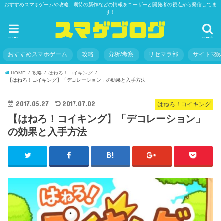
おすすめスマホゲームや攻略、期待の新作などの情報をユーザーと開発者の視点から発信してま
す！
menu
search
おすすめスマホゲーム
攻略
分析/考察
リセマラ部
サイトマ
HOME
攻略
はねろ！コイキング
【はねろ！コイキング】「デコレーション」の効果と入手方法
2017.05.27
2017.07.02
はねろ！コイキング
【はねろ！コイキング】「デコレーション」
の効果と入手方法