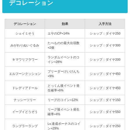
デコレーション
デコレーション
効果
入手方法
シェイミそう
エサのCP+14%
ショップ：ダイヤ250
たべものの最大出現数
みがわりぬいぐるみ
ショップ：ダイヤ300
+2個
ランダムイベントのコ
キマワリフラワー
ショップ：ダイヤ200
イン+28%
ブリーダーけいけんち
エルフーンクッション
ショップ：ダイヤ450
+9%
とっくん後イベント発
ドレディアドール
ショップ：ダイヤ450
生確率+6%
ナッシーツリー
リーグのコイン+12%
ショップ：ダイヤ150
リーグ後イベント発生
イーブイどうぞう
ショップ：ダイヤ550
確率+4%
Lv.達成ボーナスのコイ
ランプラーランプ
ショップ：ダイヤ250
ン+29%