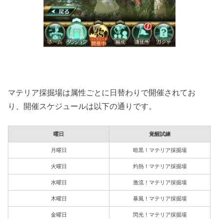
マテリア採掘場は属性ごとに日替わりで開催されてお
り、開催スケジュールは以下の通りです。
曜日
覚醒試練
月曜日
暗黒！マテリア採掘場
火曜日
灼熱！マテリア採掘場
水曜日
激流！マテリア採掘場
木曜日
暴風！マテリア採掘場
金曜日
閃光！マテリア採掘場