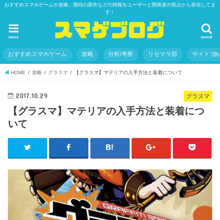
おすすめスマホゲームや攻略、期待の新作などの情報をユーザーと開発者の視点から発信してま
す！
menu
search
おすすめスマホゲーム
攻略
分析/考察
リセマラ部
サイトマ
HOME
攻略
グラスマ
【グラスマ】マテリアの入手方法と装着について
2017.10.29
グラスマ
【グラスマ】マテリアの入手方法と装着につ
いて