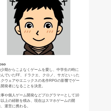
oso
幼少期からこよなくゲームを愛し、中学生の時に
遊んでいたFF、ドラクエ、クロノ、サガといった
スクウェアやエニックスの名作RPGの影響でゲー
ム開発者になることを決意。
仕事や個人ゲーム開発などプログラマーとして10
年以上の経験を積み、現在はスマホゲームの開
発、運営に携わる。