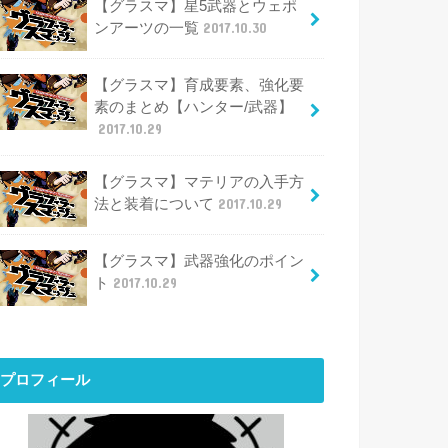
【グラスマ】星5武器とウェポ
ンアーツの一覧
2017.10.30
【グラスマ】育成要素、強化要
素のまとめ【ハンター/武器】
2017.10.29
【グラスマ】マテリアの入手方
法と装着について
2017.10.29
【グラスマ】武器強化のポイン
ト
2017.10.29
プロフィール