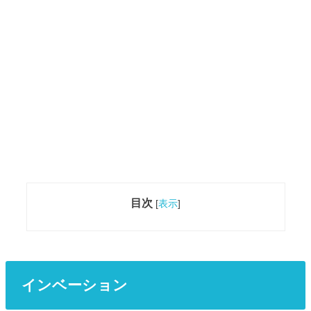
目次
[
表示
]
インベーション