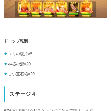
ドロップ報酬
ユリの破片×5
神器の源×20
古い宝石箱×20
ステージ４
WAVE2の敵はクリスとキングになって復活します。