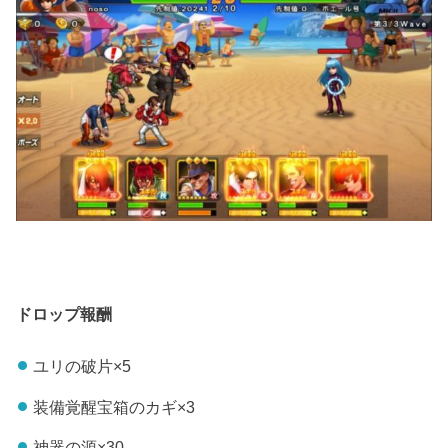
ドロップ報酬
ユリの破片×5
装備覚醒宝箱のカギ×3
神器の源×30