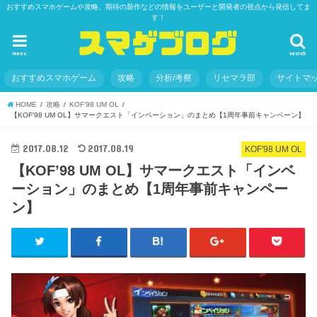
おすすめスマホゲームや攻略、期待の新作などの情報をユーザーと開発者の視点から発信してま
す！
menu
search
おすすめスマホゲーム
攻略
分析/考察
リセマラ部
サイトマ
HOME
攻略
KOF'98 UM OL
【KOF'98 UM OL】サマークエスト「インベーション」のまとめ【1周年事前キャンペーン】
2017.08.12
2017.08.19
KOF'98 UM OL
【KOF’98 UM OL】サマークエスト「インベ
ーション」のまとめ【1周年事前キャンペー
ン】