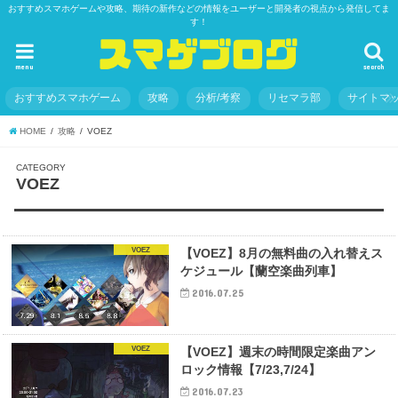
おすすめスマホゲームや攻略、期待の新作などの情報をユーザーと開発者の視点から発信してま
す！
menu
search
おすすめスマホゲーム
攻略
分析/考察
リセマラ部
サイトマ
HOME
攻略
VOEZ
VOEZ
VOEZ
【VOEZ】8月の無料曲の入れ替えス
ケジュール【蘭空楽曲列車】
2016.07.25
VOEZ
【VOEZ】週末の時間限定楽曲アン
ロック情報【7/23,7/24】
2016.07.23