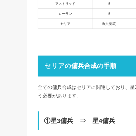
アストリッド
5
ローラン
5
セリア
5(六魔星)
セリアの傭兵合成の手順
全ての傭兵合成はセリアに関連しており、星3
う必要があります。
①星3傭兵 ⇒ 星4傭兵