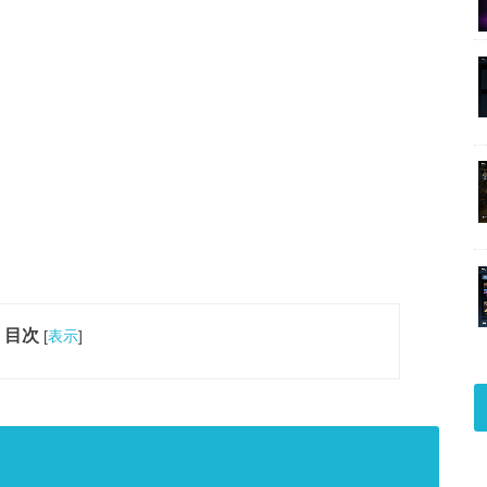
目次
[
表示
]