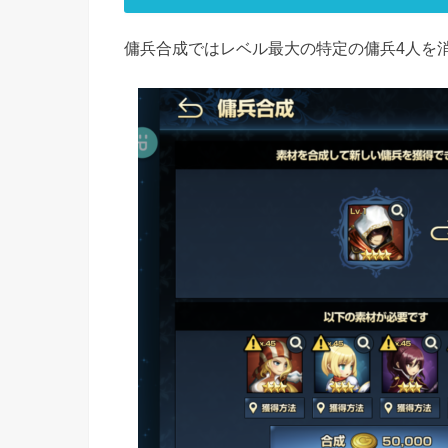
傭兵合成ではレベル最大の特定の傭兵4人を