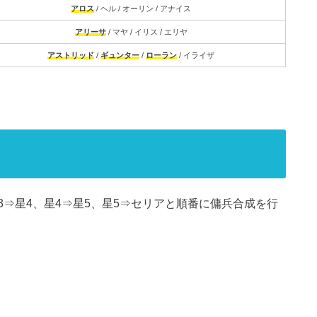
アロス
/ ヘル / オーリン / アナイス
アリーサ
/ マヤ / イリス / エリヤ
アストリッド
/
ギュンター
/
ローラン
/ イライザ
⇒星4、星4⇒星5、星5⇒セリアと順番に傭兵合成を行