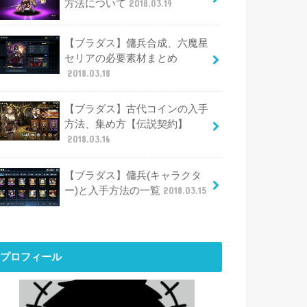
方法について
2018.03.19
【ブラダス】傭兵合成、六魔星
セリアの必要素材まとめ
2018.03.18
【ブラダス】古代コインの入手
方法、集め方【伝説契約】
2018.03.16
【ブラダス】傭兵(キャラクタ
ー)と入手方法の一覧
2018.03.15
プロフィール