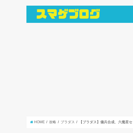
HOME
攻略
ブラダス
【ブラダス】傭兵合成、六魔星セ