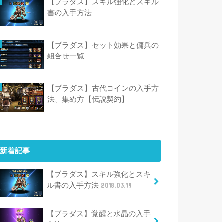
【ブラダス】スキル強化とスキル
書の入手方法
【ブラダス】セット効果と傭兵の
組合せ一覧
【ブラダス】古代コインの入手方
法、集め方【伝説契約】
新着記事
【ブラダス】スキル強化とスキ
ル書の入手方法
2018.03.19
【ブラダス】覚醒と水晶の入手