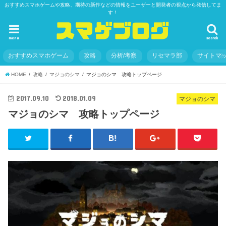
おすすめスマホゲームや攻略、期待の新作などの情報をユーザーと開発者の視点から発信してま
す！
menu
search
おすすめスマホゲーム
攻略
分析/考察
リセマラ部
サイトマ
HOME
攻略
マジョのシマ
マジョのシマ 攻略トップページ
2017.09.10
2018.01.09
マジョのシマ
マジョのシマ 攻略トップページ