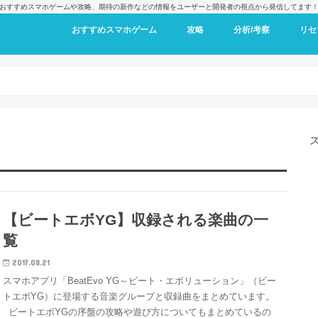
おすすめスマホゲームや攻略、期待の新作などの情報をユーザーと開発者の視点から発信してます
おすすめスマホゲーム
攻略
分析/考察
リセ
【ビートエボYG】収録される楽曲の一
覧
2017.08.21
スマホアプリ「BeatEvo YG～ビート・エボリューション」（ビー
トエボYG）に登場する音楽グループと収録曲をまとめています。
ビートエボYGの序盤の攻略や遊び方についてもまとめているの